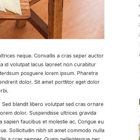
ultrices neque. Convallis a cras seper auctor
a id volutpat lacus laoreet non curabitur
nterdsum posguere lorem ipsum. Pharetra
ndrerit dolor. Sit amet porttitor eget dolor
rbi.
Sed blandit libero volutpat sed cras ornare
lorem dolor. Suspendisse ultrices gravida
a sapien faucibus et molestie ac. Congue eu
que. Sollicitudin nibh sit amet commodo nulla
nvallis a cras semper. Quam pellentesque nec