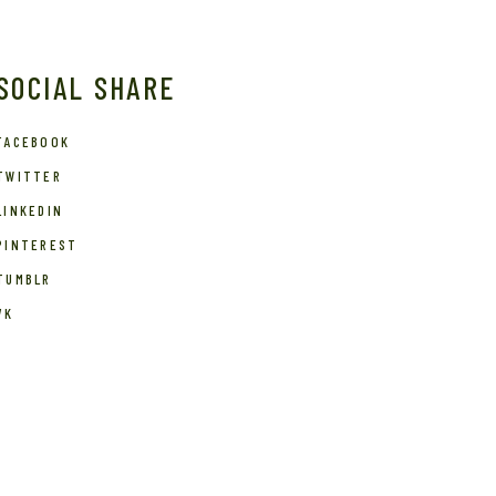
SOCIAL SHARE
FACEBOOK
TWITTER
LINKEDIN
PINTEREST
TUMBLR
VK