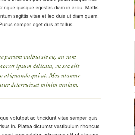
Congue quisque egestas diam in arcu. Mattis
tum sagittis vitae et leo duis ut diam quam.
 Purus semper eget duis at tellus.
se partem vulputate eu, an cum
aoreet ipsum delicata, cu sea elit
o aliquando qui at. Mea utamur
ntur deterruisset minim veniam.
eque volutpat ac tincidunt vitae semper quis
 risus in. Platea dictumst vestibulum rhoncus
t amet consectetur adipiscing elit ut aliquam.