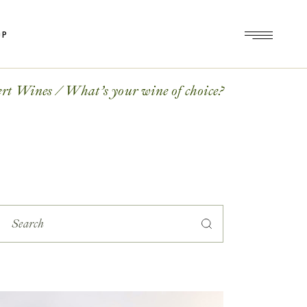
OP
op
le
ert Wines
What’s your wine of choice?
ts
op
es
le
ts
es