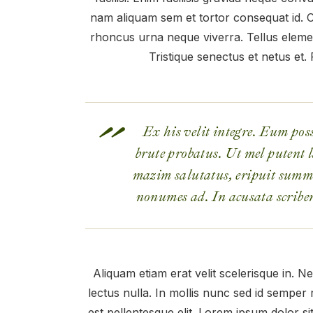
nam aliquam sem et tortor consequat id. 
rhoncus urna neque viverra. Tellus elemen
Tristique senectus et netus et.
Ex his velit integre. Eum pos
brute probatus. Ut mel putent l
mazim salutatus, eripuit summ
nonumes ad. In acusata scribe
Aliquam etiam erat velit scelerisque in. N
lectus nulla. In mollis nunc sed id semper
est pellentesque elit. Lorem ipsum dolor si