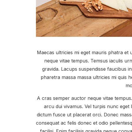
Maecas ultricies mi eget mauris phatra et 
neque vitae tempus. Temsus iaculis urn
gravida. Lacups suspendisse faucibus i
pharetra massa massa ultricies mi quis he
mo
A cras semper auctor neque vitae tempus. 
arcu dui vivamus. Vel turpis nunc eget 
dictum fusce ut placerat orci. Donec mass
consequat ac felis donec et odio pellentes
facilisi. Enim facilisis gravida neque co